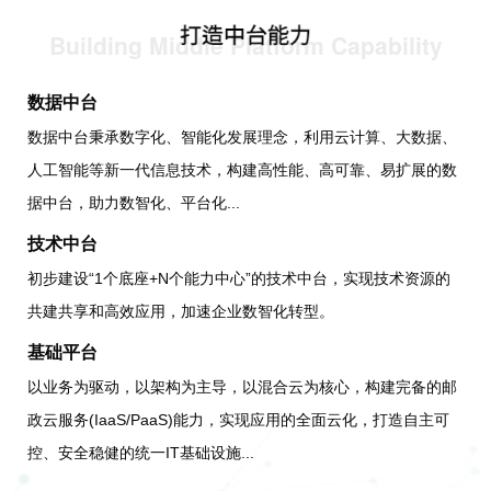
Building Middle Platform Capability
数据中台
数据中台秉承数字化、智能化发展理念，利用云计算、大数据、
人工智能等新一代信息技术，构建高性能、高可靠、易扩展的数
据中台，助力数智化、平台化...
技术中台
初步建设“1个底座+N个能力中心”的技术中台，实现技术资源的
共建共享和高效应用，加速企业数智化转型。
基础平台
以业务为驱动，以架构为主导，以混合云为核心，构建完备的邮
政云服务(IaaS/PaaS)能力，实现应用的全面云化，打造自主可
控、安全稳健的统一IT基础设施...