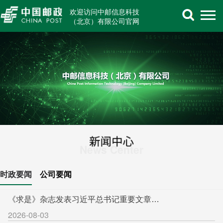
欢迎访问中邮信息科技
（北京）有限公司官网
News Center
时政要闻
公司要闻
《求是》杂志发表习近平总书记重要文章…
2026-08-03